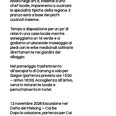
lavoro negli orti e, insieme a uno
chef locale, impareremo a cucinare
le specialità tipiche della regione. Il
pranzo sarà a base dei piatti
cucinati insieme.
Tempo a disposizione per un po’ di
relax in una casa locale mentre
sorseggiamo un tè verde e ci
godiamo un piacevole massaggio ai
piedi con le erbe medicinali coltivate
direttamente nei giardini del
villaggio.
Nel pomeriggio trasferimento
all’aeroporto di Danang e volo per
Saigon (partenza prevista ore 15:00
– arrivo 16:30). Accoglienza all’arrivo,
cena in ristorante locale e
pernottamento in hotel.
12 novembre 2026 Escursione nel
Delta del Mekong – Cai Be
Dopo la colazione, partenza per Cai