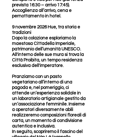
prevista 16:30 – arrivo 17:45).
Accoglienza all’arrivo, cena e
pernottamento in hotel.
9 novembre 2026 Hue, tra storia e
tradizioni
Dopo la colazione esploriamo la
maestosa Cittadella Imperiale,
patrimonio dell’umanità UNESCO.
All'interno delle sue mura si trova la
Città Proibita, un tempo residenza
esclusiva dell'imperatore.
Pranziamo con un pasto
vegetariano all’interno di una
pagoda e, nel pomeriggio, ci
attende un’esperienza solidale in
un laboratorio artigianale gestito da
un’associazione femminile. Insieme
a operatori diversamente abili
realizzeremo composizioni floreali di
carta, un momento di condivisione
autentica e inclusiva.
In seguito, scopriremo il fascino del