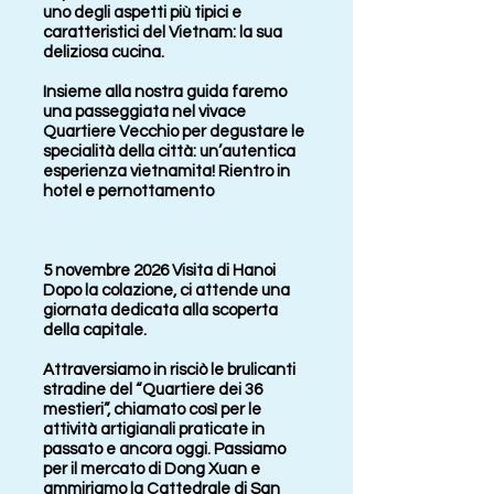
uno degli aspetti più tipici e
caratteristici del Vietnam: la sua
deliziosa cucina.
Insieme alla nostra guida faremo
una passeggiata nel vivace
Quartiere Vecchio per degustare le
specialità della città: un’autentica
esperienza vietnamita! Rientro in
hotel e pernottamento
5 novembre 2026 Visita di Hanoi
Dopo la colazione, ci attende una
giornata dedicata alla scoperta
della capitale.
Attraversiamo in risciò le brulicanti
stradine del “Quartiere dei 36
mestieri”, chiamato così per le
attività artigianali praticate in
passato e ancora oggi. Passiamo
per il mercato di Dong Xuan e
ammiriamo la Cattedrale di San