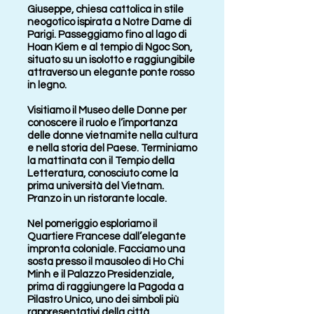
Giuseppe, chiesa cattolica in stile
neogotico ispirata a Notre Dame di
Parigi. Passeggiamo fino al lago di
Hoan Kiem e al tempio di Ngoc Son,
situato su un isolotto e raggiungibile
attraverso un elegante ponte rosso
in legno.
Visitiamo il Museo delle Donne per
conoscere il ruolo e l’importanza
delle donne vietnamite nella cultura
e nella storia del Paese. Terminiamo
la mattinata con il Tempio della
Letteratura, conosciuto come la
prima università del Vietnam.
Pranzo in un ristorante locale.
Nel pomeriggio esploriamo il
Quartiere Francese dall’elegante
impronta coloniale. Facciamo una
sosta presso il mausoleo di Ho Chi
Minh e il Palazzo Presidenziale,
prima di raggiungere la Pagoda a
Pilastro Unico, uno dei simboli più
rappresentativi della città.