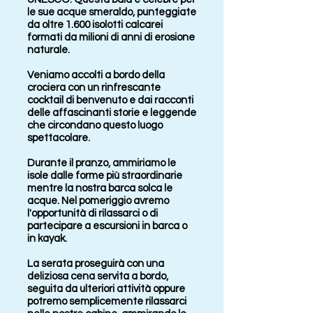
le sue acque smeraldo, punteggiate
da oltre 1.600 isolotti calcarei
formati da milioni di anni di erosione
naturale.
Veniamo accolti a bordo della
crociera con un rinfrescante
cocktail di benvenuto e dai racconti
delle affascinanti storie e leggende
che circondano questo luogo
spettacolare.
Durante il pranzo, ammiriamo le
isole dalle forme più straordinarie
mentre la nostra barca solca le
acque. Nel pomeriggio avremo
l'opportunità di rilassarci o di
partecipare a escursioni in barca o
in kayak.
La serata proseguirà con una
deliziosa cena servita a bordo,
seguita da ulteriori attività oppure
potremo semplicemente rilassarci