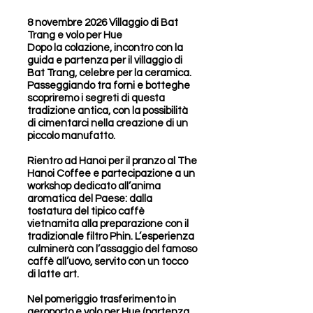
8 novembre 2026 Villaggio di Bat
Trang e volo per Hue
Dopo la colazione, incontro con la
guida e partenza per il villaggio di
Bat Trang, celebre per la ceramica.
Passeggiando tra forni e botteghe
scopriremo i segreti di questa
tradizione antica, con la possibilità
di cimentarci nella creazione di un
piccolo manufatto.
Rientro ad Hanoi per il pranzo al The
Hanoi Coffee e partecipazione a un
workshop dedicato all’anima
aromatica del Paese: dalla
tostatura del tipico caffè
vietnamita alla preparazione con il
tradizionale filtro Phin. L’esperienza
culminerà con l’assaggio del famoso
caffè all’uovo, servito con un tocco
di latte art.
Nel pomeriggio trasferimento in
aeroporto e volo per Hue (partenza