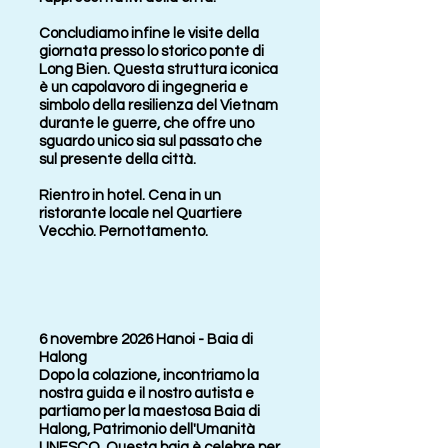
Concludiamo infine le visite della
giornata presso lo storico ponte di
Long Bien. Questa struttura iconica
è un capolavoro di ingegneria e
simbolo della resilienza del Vietnam
durante le guerre, che offre uno
sguardo unico sia sul passato che
sul presente della città.
Rientro in hotel. Cena in un
ristorante locale nel Quartiere
Vecchio. Pernottamento.
6 novembre 2026 Hanoi - Baia di
Halong
Dopo la colazione, incontriamo la
nostra guida e il nostro autista e
partiamo per la maestosa Baia di
Halong, Patrimonio dell'Umanità
UNESCO. Questa baia è celebre per