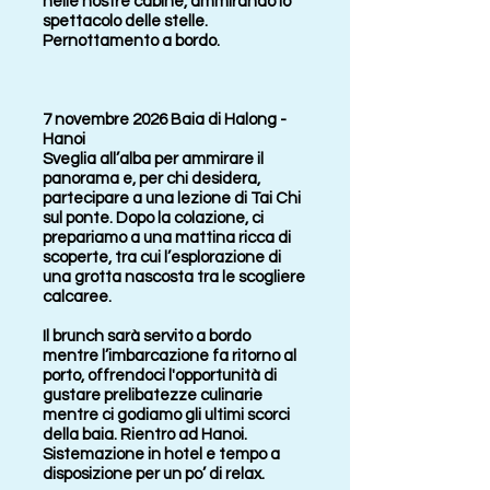
nelle nostre cabine, ammirando lo
spettacolo delle stelle.
Pernottamento a bordo.
7 novembre 2026 Baia di Halong -
Hanoi
Sveglia all’alba per ammirare il
panorama e, per chi desidera,
partecipare a una lezione di Tai Chi
sul ponte. Dopo la colazione, ci
prepariamo a una mattina ricca di
scoperte, tra cui l’esplorazione di
una grotta nascosta tra le scogliere
calcaree.
Il brunch sarà servito a bordo
mentre l’imbarcazione fa ritorno al
porto, offrendoci l'opportunità di
gustare prelibatezze culinarie
mentre ci godiamo gli ultimi scorci
della baia. Rientro ad Hanoi.
Sistemazione in hotel e tempo a
disposizione per un po’ di relax.