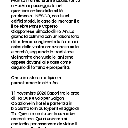
Pranzo in un ristorante locale. Arrivo
a Hoi An e passeggiata nel
quartiere antico della città,
patrimonio UNESCO, con i suoi
edifici storici, le case dei mercanti e
il celebre Ponte Coperto
Giapponese, simbolo di Hoi An. La
giornata culmina con un laboratorio
di lanterne: sceglierete la forma e i
colori della vostra creazione in seta
e bambù, seguendo la tradizione
vietnamita che vuole le lanterne
appese davanti alle case come
augurio di fortuna e prosperità.
Cena in ristorante tipico e
pernottamento a Hoi An.
11 novembre 2026 Sapori tra le erbe
di Tra Que e volo per Saigon
Colazione in hotel e partenza in
bicicletta (o in auto) per il villaggio di
Tra Que, rinomato per le sue erbe
aromatiche. Qui ci uniremo ai
contadini per osservare da vicino il