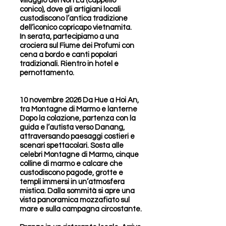
villaggio del Nón Lá (cappello
conico), dove gli artigiani locali
custodiscono l’antica tradizione
dell’iconico copricapo vietnamita.
In serata, partecipiamo a una
crociera sul Fiume dei Profumi con
cena a bordo e canti popolari
tradizionali. Rientro in hotel e
pernottamento.
10 novembre 2026 Da Hue a Hoi An,
tra Montagne di Marmo e lanterne
Dopo la colazione, partenza con la
guida e l’autista verso Danang,
attraversando paesaggi costieri e
scenari spettacolari. Sosta alle
celebri Montagne di Marmo, cinque
colline di marmo e calcare che
custodiscono pagode, grotte e
templi immersi in un’atmosfera
mistica. Dalla sommità si apre una
vista panoramica mozzafiato sul
mare e sulla campagna circostante.