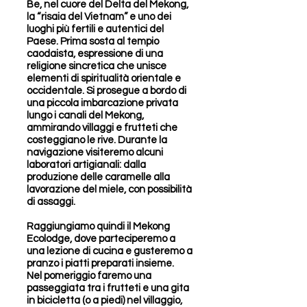
Be, nel cuore del Delta del Mekong,
la “risaia del Vietnam” e uno dei
luoghi più fertili e autentici del
Paese. Prima sosta al tempio
caodaista, espressione di una
religione sincretica che unisce
elementi di spiritualità orientale e
occidentale. Si prosegue a bordo di
una piccola imbarcazione privata
lungo i canali del Mekong,
ammirando villaggi e frutteti che
costeggiano le rive. Durante la
navigazione visiteremo alcuni
laboratori artigianali: dalla
produzione delle caramelle alla
lavorazione del miele, con possibilità
di assaggi.
Raggiungiamo quindi il Mekong
Ecolodge, dove parteciperemo a
una lezione di cucina e gusteremo a
pranzo i piatti preparati insieme.
Nel pomeriggio faremo una
passeggiata tra i frutteti e una gita
in bicicletta (o a piedi) nel villaggio,