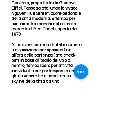
Centrale, progettato da Gustave
Eiffel. Passeggiata lungo la vivace
Nguyen Hue Street, cuore pedonale
della città moderna, e tempo per
curiosare tra i banchi del colorato
mercato di Ben Thanh, aperto dal
1870.
Al termine, rientro in hotel e camera
a disposizione per riposarsi fino
all’ora della partenza (late check-
out). In base all’orario del volo di
rientro, tempo libero per attività
individuali o per partecipare a un
giro in vaporetto e ammirare lo
skyline della città da una
prospettiva unica. Trasferimento in
aeroporto in tempo utile per la
partenza.
14 novembre 2026 Arrivo in Italia
Volo intercontinentale per l'Italia.
Pasti e pernottamento a bordo.
Arrivo in giornata.