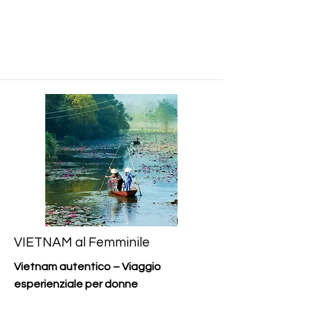
i alle 
i alle 
pagne d
pagne d
nare es
nare es
VIETNAM al Femminile
Vietnam autentico – Viaggio
esperienziale per donne