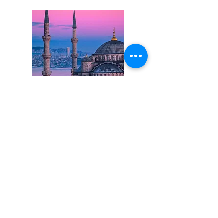
ISTANBUL al Femminile
Istanbul: l'incanto di un viaggio al
femminile
6 giorni