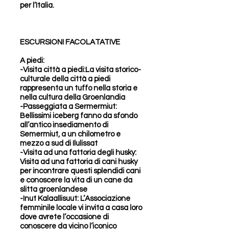
per l’Italia.
ESCURSIONI FACOLATATIVE
A piedi:
-Visita città a piedi:La visita storico-
culturale della città a piedi
rappresenta un tuffo nella storia e
nella cultura della Groenlandia
-Passeggiata a Sermermiut:
Bellissimi iceberg fanno da sfondo
all’antico insediamento di
Semermiut, a un chilometro e
mezzo a sud di Ilulissat
-Visita ad una fattoria degli husky:
Visita ad una fattoria di cani husky
per incontrare questi splendidi cani
e conoscere la vita di un cane da
slitta groenlandese
-Inut Kalaallisuut: L’Associazione
femminile locale vi invita a casa loro
dove avrete l’occasione di
conoscere da vicino l’iconico