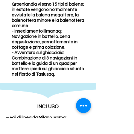
Groenlandia vi sono 15 tipi di balene;
in estate vengono normalmente
avvistate la balena megattera, la
balenottera minore e la balenottera
comune
- Insediamento Ilimanaq:
Navigazione in battello, cena
degustazione, pernottamento in
cottage e prima colazione.
- Avventura sul ghiacciaio:
Combinazione di 3 navigazioni in
battello e la guida di un quad per
mettere i piedi sul ghiacciaio situato
nel fiordo di Tasiusaq.
INCLUSO
– voli di linea da Milano, Roma;
– 5 pernottamenti come da programma;
– trasferimenti ad Ilulissat.