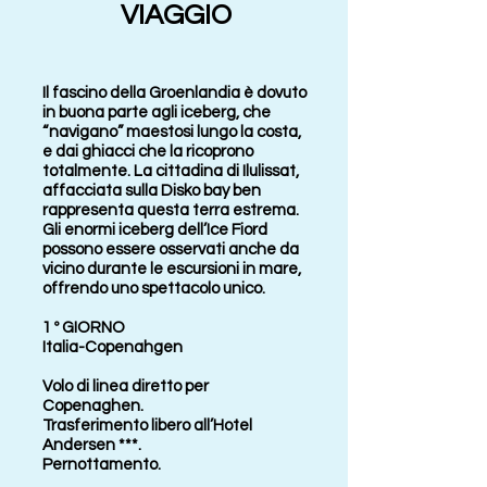
VIAGGIO
Il fascino della Groenlandia è dovuto
in buona parte agli iceberg, che
“navigano” maestosi lungo la costa,
e dai ghiacci che la ricoprono
totalmente. La cittadina di Ilulissat,
affacciata sulla Disko bay ben
rappresenta questa terra estrema.
Gli enormi iceberg dell’Ice Fiord
possono essere osservati anche da
vicino durante le escursioni in mare,
offrendo uno spettacolo unico.
1 º GIORNO
Italia-Copenahgen
Volo di linea diretto per
Copenaghen.
Trasferimento libero all’Hotel
Andersen ***.
Pernottamento.