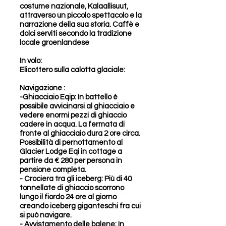
costume nazionale, Kalaallisuut,
attraverso un piccolo spettacolo e la
narrazione della sua storia. Caffè e
dolci serviti secondo la tradizione
locale groenlandese
In volo:
Elicottero sulla calotta glaciale:
Navigazione :
-Ghiacciaio Eqip: In battello è
possibile avvicinarsi al ghiacciaio e
vedere enormi pezzi di ghiaccio
cadere in acqua. La fermata di
fronte al ghiacciaio dura 2 ore circa.
Possibilità di pernottamento al
Glacier Lodge Eqi in cottage a
partire da € 280 per persona in
pensione completa.
- Crociera tra gli iceberg: Più di 40
tonnellate di ghiaccio scorrono
lungo il fiordo 24 ore al giorno
creando iceberg giganteschi fra cui
si può navigare.
- Avvistamento delle balene: In