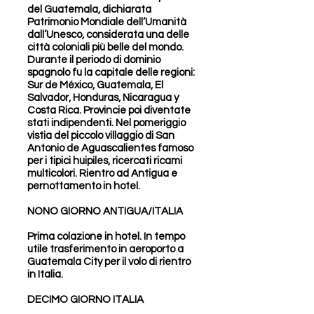
del Guatemala, dichiarata
Patrimonio Mondiale dell’Umanità
dall’Unesco, considerata una delle
città coloniali più belle del mondo.
Durante il periodo di dominio
spagnolo fu la capitale delle regioni:
Sur de México, Guatemala, El
Salvador, Honduras, Nicaragua y
Costa Rica. Provincie poi diventate
stati indipendenti. Nel pomeriggio
vistia del piccolo villaggio di San
Antonio de Aguascalientes famoso
per i tipici huipiles, ricercati ricami
multicolori. Rientro ad Antigua e
pernottamento in hotel.
NONO GIORNO ANTIGUA/ITALIA
Prima colazione in hotel. In tempo
utile trasferimento in aeroporto a
Guatemala City per il volo di rientro
in Italia.
DECIMO GIORNO ITALIA