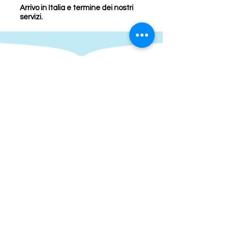
Arrivo in Italia e termine dei nostri
servizi.
INCLUSO
Voli intercontinentali in classe economica
Sistemazione negli hotel indicati o similari
Trattamento come indicato
Escursioni con guide locali parlanti
italiano/spagnolo
Volo interno
Assicurazione medico/bagaglio
NON INCLUSO
Tasse aeroportuali (450,00 circa)
Pasti non menzionati
Bevande
Mance
Quota iscrizione €95,00 per persona
Tutto quanto non indicato ne la voce "La