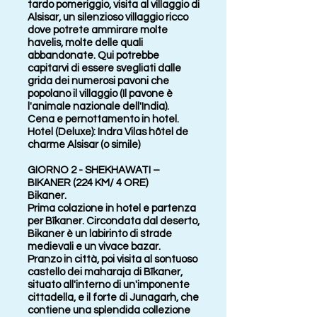
tardo pomeriggio, visita al villaggio di
Alsisar, un silenzioso villaggio ricco
dove potrete ammirare molte
havelis, molte delle quali
abbandonate. Qui potrebbe
capitarvi di essere svegliati dalle
grida dei numerosi pavoni che
popolano il villaggio (Il pavone è
l'animale nazionale dell'India).
Cena e pernottamento in hotel.
Hotel (Deluxe): Indra Vilas hôtel de
charme Alsisar (o simile)
GIORNO 2 - SHEKHAWATI –
BIKANER (224 KM/ 4 ORE)
Bikaner.
Prima colazione in hotel e partenza
per Bîkaner. Circondata dal deserto,
Bikaner è un labirinto di strade
medievali e un vivace bazar.
Pranzo in città, poi visita al sontuoso
castello dei maharaja di Bîkaner,
situato all'interno di un'imponente
cittadella, e il forte di Junagarh, che
contiene una splendida collezione