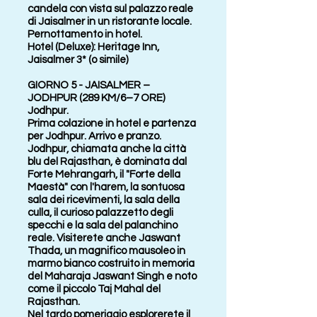
candela con vista sul palazzo reale
di Jaisalmer in un ristorante locale.
Pernottamento in hotel.
Hotel (Deluxe): Heritage Inn,
Jaisalmer 3* (o simile)
GIORNO 5 - JAISALMER –
JODHPUR (289 KM/6–7 ORE)
Jodhpur.
Prima colazione in hotel e partenza
per Jodhpur. Arrivo e pranzo.
Jodhpur, chiamata anche la città
blu del Rajasthan, è dominata dal
Forte Mehrangarh, il "Forte della
Maestà" con l'harem, la sontuosa
sala dei ricevimenti, la sala della
culla, il curioso palazzetto degli
specchi e la sala del palanchino
reale. Visiterete anche Jaswant
Thada, un magnifico mausoleo in
marmo bianco costruito in memoria
del Maharaja Jaswant Singh e noto
come il piccolo Taj Mahal del
Rajasthan.
Nel tardo pomeriggio esplorerete il