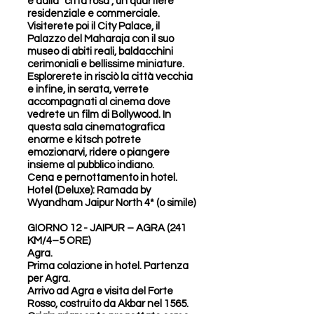
e dalla "città rosa", un quartiere
residenziale e commerciale.
Visiterete poi il City Palace, il
Palazzo del Maharaja con il suo
museo di abiti reali, baldacchini
cerimoniali e bellissime miniature.
Esplorerete in risciò la città vecchia
e infine, in serata, verrete
accompagnati al cinema dove
vedrete un film di Bollywood. In
questa sala cinematografica
enorme e kitsch potrete
emozionarvi, ridere o piangere
insieme al pubblico indiano.
Cena e pernottamento in hotel.
Hotel (Deluxe): Ramada by
Wyandham Jaipur North 4* (o simile)
GIORNO 12 - JAIPUR – AGRA (241
KM/4–5 ORE)
Agra.
Prima colazione in hotel. Partenza
per Agra.
Arrivo ad Agra e visita del Forte
Rosso, costruito da Akbar nel 1565.