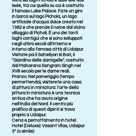
vista sul lago Pichola e sulle sue due
isole, tra cui quella su cui è costruito
il famoso Lake Palace. Fate un giro
in barca sul lago Pichola, un lago
artificiale d'acqua dolce creato nel
1362 e che prende il nome dal vicino
villaggio di Picholi. È uno dei tanti
laghi contigui che si sono sviluppati
negli ultimi secoli all'interno e
intorno alla famosa città di Udaipur.
Visitate poi il Saheliyon ki Bari, il
"Giardino delle damigelle", costruito
dal Maharana Sangram Singh nel
XVIII secolo per le dame reali.
Pranzo. Nel pomeriggio (tempo
permettendo), visiterete una casa
di pittura in miniatura: l'arte della
pittura in miniatura è una tecnica
antica che ha avuto origine
nell'India del Nord. Il centro più
prolifico di questi dipinti si trova
proprio a Udaipur.
Cena e pernottamento in hotel.
Hotel (Deluxe): Vasant Vilas, Udaipur
3* (o simile)