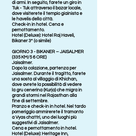
di armi. In seguito, farete un giro in
Tuk - Tuk attraverso il bazar locale,
dove visiterete il tempio giainista e
le havelis della città.
Check-in in hotel. Cena e
pernottamento.
Hotel (Deluxe): Hotel Raj Haveli,
Bikaner 3* (o simile)
GIORNO 3 - BIKANER – JAISALMER
(335 KM/5 6 ORE)
Jaisalmer.
Dopo la colazione, partenza per
Jaisalmer. Durante il tragitto, farete
una sosta al villaggio di Khichan,
dove avrete la possibilità di vedere
la gru cenerina (Kurja) che migra in
grandi stormi nel Rajasthan alla
fine di settembre.
Pranzo e check-in in hotel. Nel tardo
pomeriggio ammirerete il tramonto
a Vyas chattri, uno dei luoghi più
suggestivi di Jaisalmer.
Cena e pernottamento in hotel.
Hotel (Deluxe): Heritage Inn,