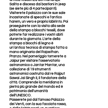
Salita e discesa dai bastioni in jeep
(se siete più di 4 partecipanti).
Visiterete il palazzo con le sue sale
incastonate di specchi e l'antico
harem, un vero e proprio labirinto. Poi
proseguirete con la visita alla sede
della stampa a blocchi tessili, dove
potrete far realizzare i vostri abiti
durante la giornata. L'arte della
stampa a blocchi di legno è
un’antica tecnica di stampa fatta a
mano originaria del Rajasthan.
Pranzo. Nel pomeriggio tornerete a
Jaipur per visitare l'osservatorio
astronomico o Jantar Mantar, una
collezione di 19 strumenti
astronomici costruita dal re Rajput
Sawai Jai Singh II, il fondatore della
città. Comprende la meridiana in
pietra più grande del mondo ed è
patrimonio dell'umanità
dell'UNESCO.
Passerete poi dal famoso Palazzo
dei Venti, con la sua facciata rossa,