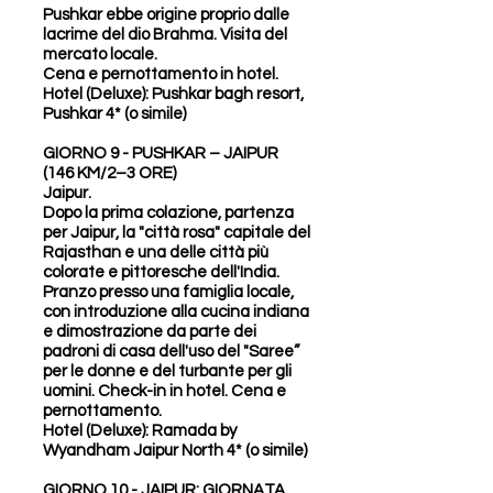
Pushkar ebbe origine proprio dalle
lacrime del dio Brahma. Visita del
mercato locale.
Cena e pernottamento in hotel.
Hotel (Deluxe): Pushkar bagh resort,
Pushkar 4* (o simile)
GIORNO 9 - PUSHKAR – JAIPUR
(146 KM/2–3 ORE)
Jaipur.
Dopo la prima colazione, partenza
per Jaipur, la "città rosa" capitale del
Rajasthan e una delle città più
colorate e pittoresche dell'India.
Pranzo presso una famiglia locale,
con introduzione alla cucina indiana
e dimostrazione da parte dei
padroni di casa dell'uso del "Saree”
per le donne e del turbante per gli
uomini. Check-in in hotel. Cena e
pernottamento.
Hotel (Deluxe): Ramada by
Wyandham Jaipur North 4* (o simile)
GIORNO 10 - JAIPUR: GIORNATA