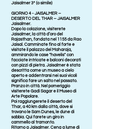
Jaisalmer 3* (o simile)
GIORNO 4 - JAISALMER –
DESERTO DEL THAR – JAISALMER
Jaisalmer.
Dopo la colazione, visiterete
Jaisalmer, la città d’oro del
Rajasthan, fondata nel 1155 da Rao
Jaisal. Camminate fino al forte e
visitate il palazzo del Maharaja,
ammirando le case "havelis" con
facciate intricate e balconi decorati
con pizzi di pietra. Jaisalmer è stata
descritta come un museo a cielo
aperto e addentrarsi nei suoi vicoli
significa fare un salto nel passato.
Pranzo in città. Nel pomeriggio
visiterete Gadi Sagar e il Museo di
Arte Popolare.
Poi raggiungerete il deserto del
Thar, a 40 km dalla città, dove si
trovano le Sam Dunes, le dune di
sabbia. Qui farete un giro in
cammello al tramonto.
Ritorno a Jaisalmer. Cena a lume di