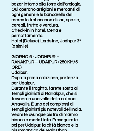
bazar intorno alla torre dell'orologio.
Qui operano artigiani e mercanti di
ogni genere e le bancarelle del
mercato traboccano di sari, spezie,
cereali, frutta e verdura.
Check-in in hotel. Cena e
pernottamento.
Hotel (Deluxe): Lords Inn, Jodhpur 3*
(o simile)
GIORNO 6 - JODHPUR –
RANAKPUR – UDAIPUR (250 KM/5
ORE)
Udaipur.
Dopo la prima colazione, partenza
per Udaipur.
Durante il tragitto, farete sosta ai
templi giainisti di Ranakpur, che si
trovano in una valle della catena
Arravallis. È uno dei complessi di
templi giainisti più notevoli dell'India.
Vedrete ovunque pietre di marmo
bianco e merlettato. Proseguirete
poi per Udaipur, la città bianca e la
più romantica del Rajasthan.