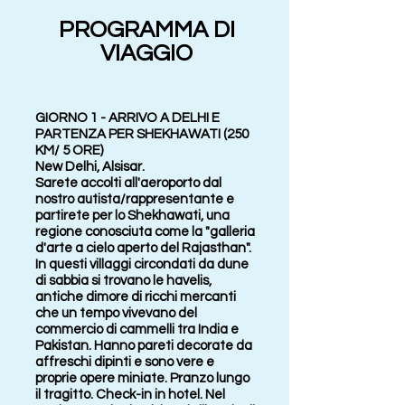
PROGRAMMA DI
VIAGGIO
GIORNO 1 - ARRIVO A DELHI E
PARTENZA PER SHEKHAWATI (250
KM/ 5 ORE)
New Delhi, Alsisar.
Sarete accolti all'aeroporto dal
nostro autista/rappresentante e
partirete per lo Shekhawati, una
regione conosciuta come la "galleria
d'arte a cielo aperto del Rajasthan".
In questi villaggi circondati da dune
di sabbia si trovano le havelis,
antiche dimore di ricchi mercanti
che un tempo vivevano del
commercio di cammelli tra India e
Pakistan. Hanno pareti decorate da
affreschi dipinti e sono vere e
proprie opere miniate. Pranzo lungo
il tragitto. Check-in in hotel. Nel