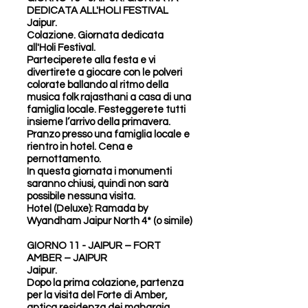
DEDICATA ALL'HOLI FESTIVAL
Jaipur.
Colazione. Giornata dedicata
all'Holi Festival.
Parteciperete alla festa e vi
divertirete a giocare con le polveri
colorate ballando al ritmo della
musica folk rajasthani a casa di una
famiglia locale. Festeggerete tutti
insieme l’arrivo della primavera.
Pranzo presso una famiglia locale e
rientro in hotel. Cena e
pernottamento.
In questa giornata i monumenti
saranno chiusi, quindi non sarà
possibile nessuna visita.
Hotel (Deluxe): Ramada by
Wyandham Jaipur North 4* (o simile)
GIORNO 11 - JAIPUR – FORT
AMBER – JAIPUR
Jaipur.
Dopo la prima colazione, partenza
per la visita del Forte di Amber,
antica residenza dei maharaja.