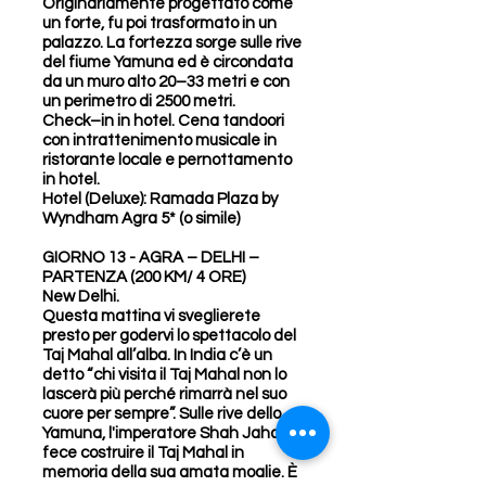
Originariamente progettato come
un forte, fu poi trasformato in un
palazzo. La fortezza sorge sulle rive
del fiume Yamuna ed è circondata
da un muro alto 20–33 metri e con
un perimetro di 2500 metri.
Check–in in hotel. Cena tandoori
con intrattenimento musicale in
ristorante locale e pernottamento
in hotel.
Hotel (Deluxe): Ramada Plaza by
Wyndham Agra 5* (o simile)
GIORNO 13 - AGRA – DELHI –
PARTENZA (200 KM/ 4 ORE)
New Delhi.
Questa mattina vi sveglierete
presto per godervi lo spettacolo del
Taj Mahal all’alba. In India c’è un
detto “chi visita il Taj Mahal non lo
lascerà più perché rimarrà nel suo
cuore per sempre”. Sulle rive dello
Yamuna, l'imperatore Shah Jahan
fece costruire il Taj Mahal in
memoria della sua amata moglie. È