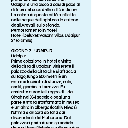
Udaipur è una piccola oasi di pace al
di fuori del caos delle città indiane.
La calma di questa città si riflette
nelle acque dei laghi con la catena
degli Aravalli sullo sfondo.
Pernottamento in hotel.
Hotel (Deluxe): Vasant Vilas, Udaipur
3* (o simile)
GIORNO 7 - UDAIPUR
Udaipur.
Prima colazione in hotel e visita
della città di Udaipur. Visiterete il
palazzo della città che si affaccia
sul lago, lungo 500 metri. È un
enorme labirinto di stanze, sale,
cortili, giardini e terrazze. Fu
costruito durante il regno di Udai
Singh nel XVI secolo e oggi una
parte è stata trasformata in museo
e un'altra in albergo (lo Shiv Niwas);
l'ultima è ancora abitata dai
discendenti del Maharana. Dal
palazzo si gode di una splendida