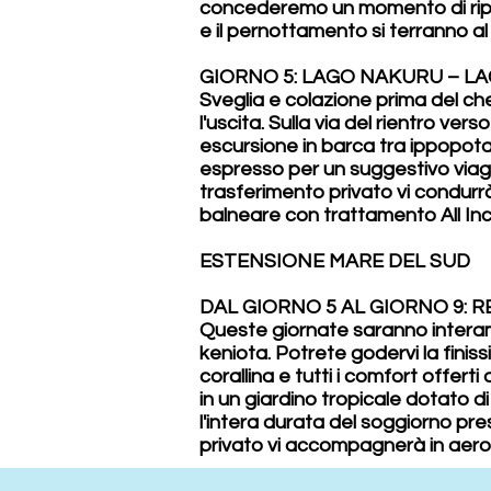
concederemo un momento di riposo
e il pernottamento si terranno al
GIORNO 5: LAGO NAKURU – LA
Sveglia e colazione prima del che
l'uscita. Sulla via del rientro v
escursione in barca tra ippopotam
espresso per un suggestivo viagg
trasferimento privato vi condurrà
balneare con trattamento All Inc
ESTENSIONE MARE DEL SUD
DAL GIORNO 5 AL GIORNO 9: R
Queste giornate saranno interame
keniota. Potrete godervi la finis
corallina e tutti i comfort offert
in un giardino tropicale dotato d
l'intera durata del soggiorno pr
privato vi accompagnerà in aeropo