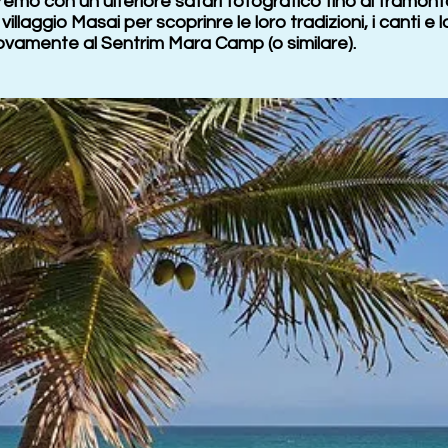
emo con un ulteriore safari fotografico fino al tramonto
illaggio Masai per scoprinre le loro tradizioni, i canti e lo 
vamente al Sentrim Mara Camp (o similare).