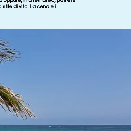
 oppure, in alternativa, potrete
stile di vita. La cena e il