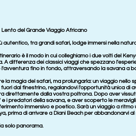
o Lento del Grande Viaggio Africano
ù autentico, tra grandi safari, lodge immersi nella natur
 itinerario è il modo in cui colleghiamo i due volti del Ke
 A differenza dei classici viaggi che spezzano l'esperi
re l'avventura fino in fondo, attraversando la savana a
e la magia del safari, ma prolungarla: un viaggio nello 
uori dal finestrino, regalandovi l'opportunità unica di a
a direttamente dalla vostra poltrona. Dopo aver vissuto
e" e i predatori della savana, e aver scoperto le meravig
ferimento immersivo e poetico. Sarà un viaggio a ritmo
enya, prima di arrivare a Diani Beach per abbandonarvi al 
bia solo panorama.