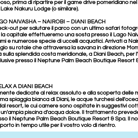
, prima di ripartire per il game drive pomeridiano nel p
 Lake Nakuru Lodge (o similare).
GO NAIVASHA – NAIROBI – DIANI BEACH
ck-out per salutare il parco con un ultimo safari fotog
erso la capitale effettueremo una sosta presso il Lago N
i e numerose specie di uccelli acquatici. Arrivati a Nai
io su rotaie che attraversa la savana in direzione Momba
 sulla splendida costa meridionale, a Diani Beach, per l'
lusive presso il Neptune Palm Beach Boutique Resort & 
ELAX A DIANI BEACH
nte dedicate al relax assoluto e alla scoperta delle m
sima spiaggia bianca di Diani, le acque turchesi dell'ocea
i dal resort, le cui camere sono ospitate in suggestivi c
i un'ampia piscina d'acqua dolce. Il trattamento prevede 
esso il Neptune Palm Beach Boutique Resort & Spa. Il n
rto in tempo utile per il vostro volo di rientro.