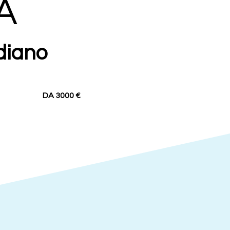
A
diano
DA 3000 €