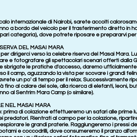
alo internazionale di Nairobi, sarete accolti calorosamen
no a bordo del veicolo per il trasferimento diretto in h
 pari categoria), dove potrete riposare e prepararvi per l
RISERVA DEL MASAI MARA
per dirigerci verso la celebre riserva del Masai Mara. L
 e fotografare gli spettacolari scenari offerti dalla G
e sbrigate le pratiche d'accesso, daremo ufficialmente i
 il camp, aguzzando la vista per scovare i grandi felini
avrete un po' di tempo per il relax. Successivamente r
ino al calare del sole, alla ricerca di elefanti, leoni, buf
no al Sentrim Mara Camp (o similare).
LE NEL MASAI MARA
 prima di colazione effettueremo un safari alle prime luc
dei predatori. Rientrati al campo per la colazione, ripar
 esplorare le grandi praterie. Raggiungeremo i pressi d
otami e coccodrilli, dove consumeremo il pranzo all'omb