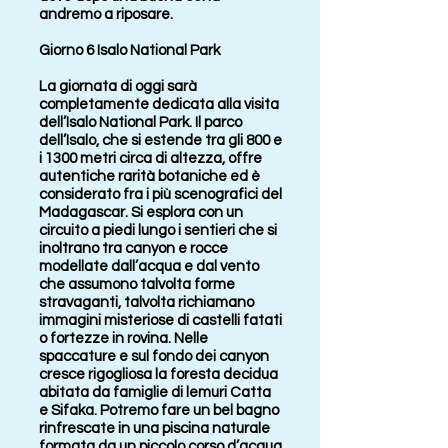
andremo a riposare.
Giorno 6 Isalo National Park
La giornata di oggi sarà
completamente dedicata alla visita
dell’Isalo National Park. Il parco
dell’Isalo, che si estende tra gli 800 e
i 1300 metri circa di altezza, offre
autentiche rarità botaniche ed è
considerato fra i più scenografici del
Madagascar. Si esplora con un
circuito a piedi lungo i sentieri che si
inoltrano tra canyon e rocce
modellate dall’acqua e dal vento
che assumono talvolta forme
stravaganti, talvolta richiamano
immagini misteriose di castelli fatati
o fortezze in rovina. Nelle
spaccature e sul fondo dei canyon
cresce rigogliosa la foresta decidua
abitata da famiglie di lemuri Catta
e Sifaka. Potremo fare un bel bagno
rinfrescate in una piscina naturale
formata da un piccolo corso d’acqua