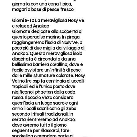
giornata con una cena tipica,
magari a base di pesce fresco.
Giorni 9-10 La meravigliosa Nosy Ve
e relax ad Anakao
Giornate dedicate alla scoperta di
questo paradiso marino. In piroga
raggiungeremo l’isola di Nosy Ve, a
poco più di due miglia dal villaggio di
Anakao. Questa meravigliosa isola
disabitata è circondata da una
bellissima barriera corallina, dove è
facile avvistare un’infinità di pesci
dalle mille sfumature colorate. Nosy
Ve inoltre ospita centinaia di uccelli
tropicali ed è l’unico posto dove
nidificano i phaeton dalla coda
rossa. Il popolo Vezo considera
quest’isola un luogo sacro e ogni
anno i locali sacrificano gli zebù
secondo i rituali tradizionali. In
serata rientreremo ad Anakao,
dove avremo tutto il giorno
seguente per rilassarci, fare
snorkeling o prendere parte al