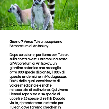
Giorno 7 Verso Tulear: scopriamo
l'Arboretum di Antsokay
Dopo colazione, partiamo per Tulear,
sulla costa ovest. Faremo una sosta
all’Arboretum di Antsokay, un
giardino botanico che raccoglie
oltre 900 specie di piante, il 90% di
queste endemiche in Madagascar,
l’80% delle quali considerate di
valore medicinale e molte
minacciate di estinzione. Qui vivono
i lemuri topo oltre a 34 specie di
uccelli e 25 specie di rettili. Dopo la
visita, riprenderemo la strada per
Tuléar, dove faremo check-in in