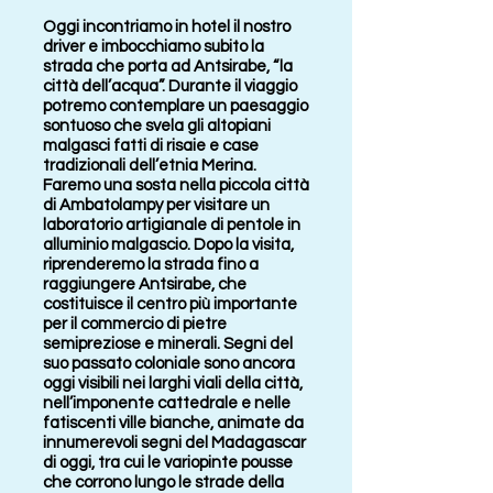
Oggi incontriamo in hotel il nostro
driver e imbocchiamo subito la
strada che porta ad Antsirabe, “la
città dell’acqua”. Durante il viaggio
potremo contemplare un paesaggio
sontuoso che svela gli altopiani
malgasci fatti di risaie e case
tradizionali dell’etnia Merina.
Faremo una sosta nella piccola città
di Ambatolampy per visitare un
laboratorio artigianale di pentole in
alluminio malgascio. Dopo la visita,
riprenderemo la strada fino a
raggiungere Antsirabe, che
costituisce il centro più importante
per il commercio di pietre
semipreziose e minerali. Segni del
suo passato coloniale sono ancora
oggi visibili nei larghi viali della città,
nell’imponente cattedrale e nelle
fatiscenti ville bianche, animate da
innumerevoli segni del Madagascar
di oggi, tra cui le variopinte pousse
che corrono lungo le strade della