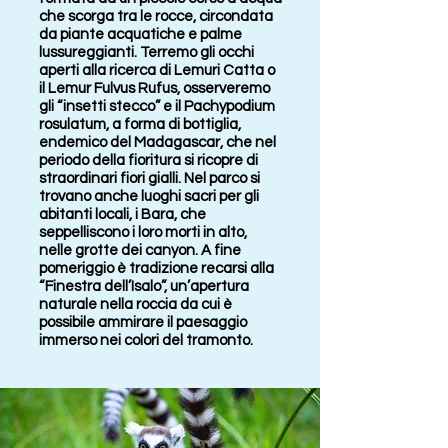
che scorga tra le rocce, circondata
da piante acquatiche e palme
lussureggianti. Terremo gli occhi
aperti alla ricerca di Lemuri Catta o
il Lemur Fulvus Rufus, osserveremo
gli “insetti stecco” e il Pachypodium
rosulatum, a forma di bottiglia,
endemico del Madagascar, che nel
periodo della fioritura si ricopre di
straordinari fiori gialli. Nel parco si
trovano anche luoghi sacri per gli
abitanti locali, i Bara, che
seppelliscono i loro morti in alto,
nelle grotte dei canyon. A fine
pomeriggio è tradizione recarsi alla
“Finestra dell’Isalo”, un’apertura
naturale nella roccia da cui è
possibile ammirare il paesaggio
immerso nei colori del tramonto.