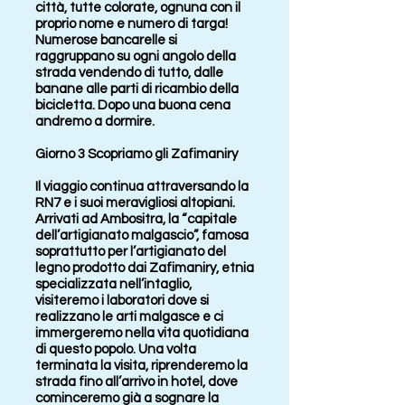
città, tutte colorate, ognuna con il
proprio nome e numero di targa!
Numerose bancarelle si
raggruppano su ogni angolo della
strada vendendo di tutto, dalle
banane alle parti di ricambio della
bicicletta. Dopo una buona cena
andremo a dormire.
Giorno 3 Scopriamo gli Zafimaniry
Il viaggio continua attraversando la
RN7 e i suoi meravigliosi altopiani.
Arrivati ad Ambositra, la “capitale
dell’artigianato malgascio”, famosa
soprattutto per l’artigianato del
legno prodotto dai Zafimaniry, etnia
specializzata nell’intaglio,
visiteremo i laboratori dove si
realizzano le arti malgasce e ci
immergeremo nella vita quotidiana
di questo popolo. Una volta
terminata la visita, riprenderemo la
strada fino all’arrivo in hotel, dove
cominceremo già a sognare la