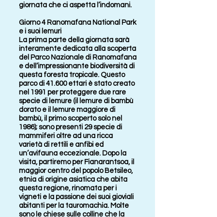
giornata che ci aspetta l’indomani.
Giorno 4 Ranomafana National Park
e i suoi lemuri
La prima parte della giornata sarà
interamente dedicata alla scoperta
del Parco Nazionale di Ranomafana
e dell’impressionante biodiversità di
questa foresta tropicale. Questo
parco di 41.600 ettari è stato creato
nel 1991 per proteggere due rare
specie di lemure (il lemure di bambù
dorato e il lemure maggiore di
bambù, il primo scoperto solo nel
1986); sono presenti 29 specie di
mammiferi oltre ad una ricca
varietà di rettili e anfibi ed
un’avifauna eccezionale. Dopo la
visita, partiremo per Fianarantsoa, il
maggior centro del popolo Betsileo,
etnia di origine asiatica che abita
questa regione, rinomata per i
vigneti e la passione dei suoi gioviali
abitanti per la tauromachia. Molte
sono le chiese sulle colline che la