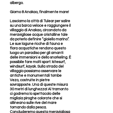
albergo.
Giorno 8 Anakao, finalmente mare!
Lasciamo la città di Tulear per salire
su una barca veloce e raggiungere il
villaggio di Anakao, circondato da
meravigliose acque cristalline tale
da poterlo definire “gioiello marino”.
Le sue lagune ricche di fauna e
flora acquatiche rendono questo
luogo un paradiso per gli amanti
delle immersioni e dello snorkeling. È
possibile fare molti sport: kitesurf,
windsurf, kayak. Sulla strada del
villaggio possiamo osservare le
antiche e monumentali tombe
Vezo, costruite in pietre
sovrapposte. Una di queste misura
30 metri di lunghezza! Al tramonto
ci godremo lo spettacolo delle
migliaia piroghe colorate che si
allineano sulle rive del mare
tornando dalla pesca.
Concluderemo questa meravigliosa