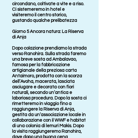
circondano, coltivate a vite e a riso.
Ci sistemeremo in hotel e
visiteremo il centro storico,
gustando qualche prelibatezza
Giorno 5 Ancora natura: La Riserva
di Anja
Dopo colazione prendiamo la strada
verso Ranohira. Sulla strada faremo
una breve sosta ad Ambalavao,
famosa per la fabbricazione
artigianale della preziosa carta
Antaimoro, prodotta con la scorza
dell’Avoha, macerata, lasciata
asciugare e decorata con fiori
naturali, secondo un’antica e
laboriosa procedura. Dopo la sosta ci
rimetteremo in viaggio fino a
raggiungere la Riserva di Anja,
gestita da un’associazione locale in
collaborazione con il WWF e habitat
di una colonia di lemuri Makis. Dopo
la visita raggiungeremo Ranohira,
dove dopo una buona cena