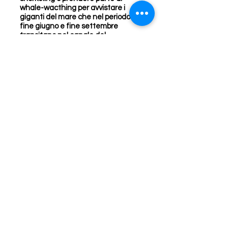
whale-wacthing per avvistare i
giganti del mare che nel periodo da
fine giugno e fine settembre
transitano nel canale del
Mozambico.
Giorno 11 Torniamo ad
Antananarivo
Dopo colazione torniamo a Tulear e
raggiungiamo l’aeroporto per
prendere il volo di ritorno verso la
capitale, alla quale dedicheremo il
resto della giornata. La città può
essere divisa in due aree: la città
bassa, animata dai mercati e dai
negozi, e la città alta con strade
strette e lastricate che portano al
Palazzo della regina. Il coordinatore
infine organizzerà l’ultima cena
tutti insieme per festeggiare
questo splendido viaggio.
Giorno 12 Salutiamo il Madagascar