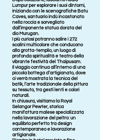
Lumpur per esplorare i suoi dintorni,
iniziando con le scenografiche Batu
Caves, santuario indù incastonato
nella roccia e sorvegliato
dall’imponente statua dorata del
dio Murugan.
I più curiosi potranno salire i 272
scalini multicolore che conducono
alla grotta-templio, un luogo di
profonda spiritualità e teatro della
vibrante festività del Thaipusam.
Il viaggio continua all’interno di una
piccola bottega d’artigianato, dove
ci verrà mostrata la tecnica del
batik, l’arte tradizionale della pittura
su tessuto, tra gesti lenti e colori
naturali.
In chiusura, visitiamo la Royal
Selangor Pewter, storica
manifattura malese specializzata
nella lavorazione del peltro: un
equilibrio perfetto tra design
contemporaneo e lavorazione
artigianale.