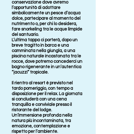
conservazione dove avremo
l’opportunità di adottare
simbolicamente un pesce d’acqua
dolce, partecipare al momento del
nutrimento o, per chi lo desidera,
fare snorkeling tra le acque limpide
del santuario.
L’ultima tappa ci porterà, dopo un
breve tragitto in barca e una
camminata nella giungla, a una
piscina naturale incastonata tra le
rocce, dove potremo concederci un
bagno rigenerante in un’autentica
“jacuzzi” tropicale.
Il rientro al resort è previsto nel
tardo pomeriggio, con tempo a
disposizione per il relax. La giornata
si concluderà con una cena
tranquilla e conviviale presso il
ristorante del lodge.
Un’immersione profonda nella
natura più incontaminata, tra
emozione, contemplazione e
rispetto per l’ambiente.