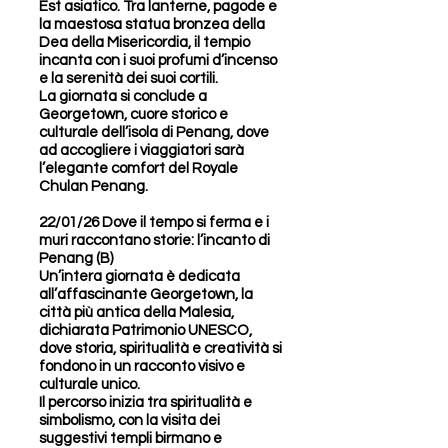
Est asiatico. Tra lanterne, pagode e
la maestosa statua bronzea della
Dea della Misericordia, il tempio
incanta con i suoi profumi d’incenso
e la serenità dei suoi cortili.
La giornata si conclude a
Georgetown, cuore storico e
culturale dell’isola di Penang, dove
ad accogliere i viaggiatori sarà
l’elegante comfort del Royale
Chulan Penang.
22/01/26 Dove il tempo si ferma e i
muri raccontano storie: l’incanto di
Penang (B)
Un’intera giornata è dedicata
all’affascinante Georgetown, la
città più antica della Malesia,
dichiarata Patrimonio UNESCO,
dove storia, spiritualità e creatività si
fondono in un racconto visivo e
culturale unico.
Il percorso inizia tra spiritualità e
simbolismo, con la visita dei
suggestivi templi birmano e