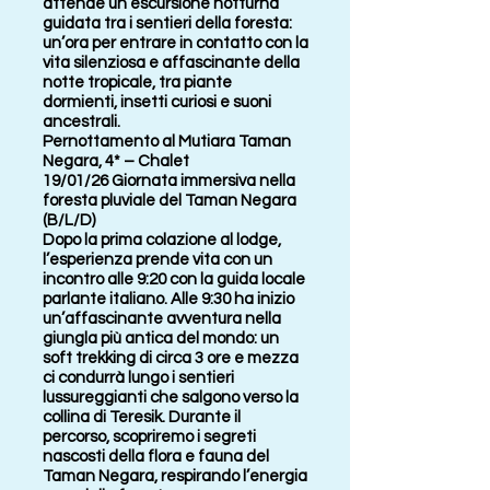
attende un’escursione notturna
guidata tra i sentieri della foresta:
un’ora per entrare in contatto con la
vita silenziosa e affascinante della
notte tropicale, tra piante
dormienti, insetti curiosi e suoni
ancestrali.
Pernottamento al Mutiara Taman
Negara, 4* – Chalet
19/01/26 Giornata immersiva nella
foresta pluviale del Taman Negara
(B/L/D)
Dopo la prima colazione al lodge,
l’esperienza prende vita con un
incontro alle 9:20 con la guida locale
parlante italiano. Alle 9:30 ha inizio
un’affascinante avventura nella
giungla più antica del mondo: un
soft trekking di circa 3 ore e mezza
ci condurrà lungo i sentieri
lussureggianti che salgono verso la
collina di Teresik. Durante il
percorso, scopriremo i segreti
nascosti della flora e fauna del
Taman Negara, respirando l’energia