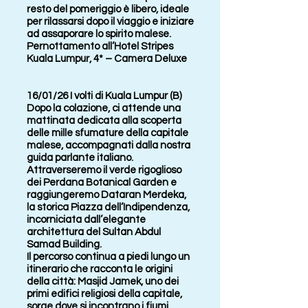
resto del pomeriggio è libero, ideale
per rilassarsi dopo il viaggio e iniziare
ad assaporare lo spirito malese.
Pernottamento all’Hotel Stripes
Kuala Lumpur, 4* – Camera Deluxe
16/01/26 I volti di Kuala Lumpur (B)
Dopo la colazione, ci attende una
mattinata dedicata alla scoperta
delle mille sfumature della capitale
malese, accompagnati dalla nostra
guida parlante italiano.
Attraverseremo il verde rigoglioso
dei Perdana Botanical Garden e
raggiungeremo Dataran Merdeka,
la storica Piazza dell’Indipendenza,
incorniciata dall’elegante
architettura del Sultan Abdul
Samad Building.
Il percorso continua a piedi lungo un
itinerario che racconta le origini
della città: Masjid Jamek, uno dei
primi edifici religiosi della capitale,
sorge dove si incontrano i fiumi