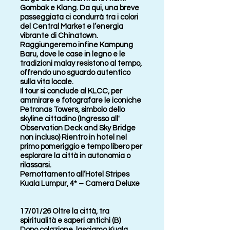
Gombak e Klang. Da qui, una breve
passeggiata ci condurrà tra i colori
del Central Market e l’energia
vibrante di Chinatown.
Raggiungeremo infine Kampung
Baru, dove le case in legno e le
tradizioni malay resistono al tempo,
offrendo uno sguardo autentico
sulla vita locale.
Il tour si conclude al KLCC, per
ammirare e fotografare le iconiche
Petronas Towers, simbolo dello
skyline cittadino (Ingresso all'
Observation Deck and Sky Bridge
non incluso) Rientro in hotel nel
primo pomeriggio e tempo libero per
esplorare la città in autonomia o
rilassarsi.
Pernottamento all’Hotel Stripes
Kuala Lumpur, 4* – Camera Deluxe
17/01/26 Oltre la città, tra
spiritualità e saperi antichi (B)
Dopo colazione, lasciamo Kuala