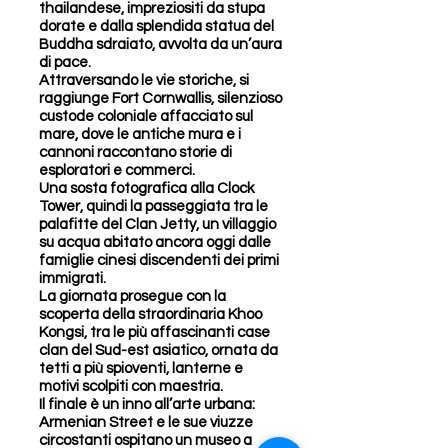
thailandese, impreziositi da stupa
dorate e dalla splendida statua del
Buddha sdraiato, avvolta da un’aura
di pace.
Attraversando le vie storiche, si
raggiunge Fort Cornwallis, silenzioso
custode coloniale affacciato sul
mare, dove le antiche mura e i
cannoni raccontano storie di
esploratori e commerci.
Una sosta fotografica alla Clock
Tower, quindi la passeggiata tra le
palafitte del Clan Jetty, un villaggio
su acqua abitato ancora oggi dalle
famiglie cinesi discendenti dei primi
immigrati.
La giornata prosegue con la
scoperta della straordinaria Khoo
Kongsi, tra le più affascinanti case
clan del Sud-est asiatico, ornata da
tetti a più spioventi, lanterne e
motivi scolpiti con maestria.
Il finale è un inno all’arte urbana:
Armenian Street e le sue viuzze
circostanti ospitano un museo a