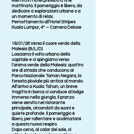
Rientro in hotel previsto a fine
mattinata. Il pomeriggio è libero, da
dedicare a esplorazioni urbane o a
un momento di relax.
Pernottamento all’Hotel Stripes
Kuala Lumpur, 4* – Camera Deluxe
18/01/26 Verso il cuore verde della
Malesia (B/L/D)
Lasciamo il volto urbano della
capitale e ci spingiamo verso
l’anima verde della Malesia: quattro
ore di strada che conducono al
Parco Nazionale Taman Negara, la
foresta pluviale più antica al mondo.
All’arrivo a Kuala Tahan, un breve
tragitto in barca ci conduce al lodge
immerso nella giungla. Il pranzo
viene servito nel ristorante
principale, circondati da suoni e
quiete profonde. Il pomeriggio è
libero, per rallentare e acclimatarsi
a questo nuovo respiro.
Dopo cena, al calar del sole, ci