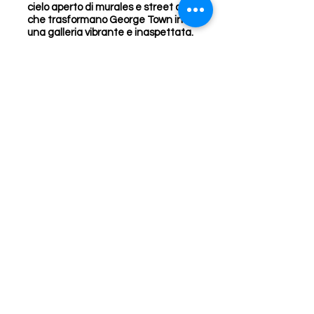
cielo aperto di murales e street art,
che trasformano George Town in
una galleria vibrante e inaspettata.
Il rientro in hotel chiude una
giornata ricca di stimoli visivi e
culturali. Il resto della serata è
lasciato al tempo libero, per
esplorare, rilassarsi o cenare in uno
dei raffinati ristoranti locali.
23/01/26 Rotta verso l’isola dei
sogni: l’arrivo a Pangkor
Dopo la prima colazione in hotel, la
giornata prende il via con la
partenza da Penang in direzione
sud, verso il porto di Lumut. Il tragitto
in auto, della durata di circa tre ore,
conduce a un cambio di ritmo: qui ci
si imbarca su un traghetto pubblico
per raggiungere Pangkor, un gioiello
tropicale al largo della costa
occidentale della Malesia.
La traversata sul mare, di circa 40
minuti, anticipa il benvenuto del
team del resort e un breve