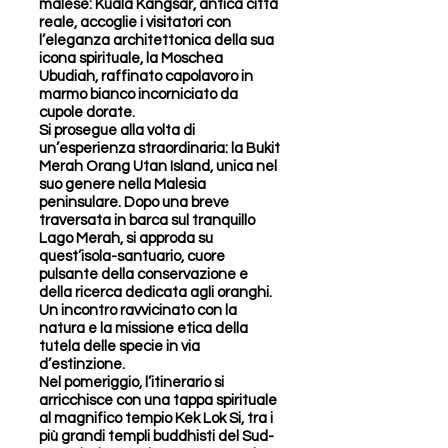
malese: Kuala Kangsar, antica città
reale, accoglie i visitatori con
l’eleganza architettonica della sua
icona spirituale, la Moschea
Ubudiah, raffinato capolavoro in
marmo bianco incorniciato da
cupole dorate.
Si prosegue alla volta di
un’esperienza straordinaria: la Bukit
Merah Orang Utan Island, unica nel
suo genere nella Malesia
peninsulare. Dopo una breve
traversata in barca sul tranquillo
Lago Merah, si approda su
quest’isola-santuario, cuore
pulsante della conservazione e
della ricerca dedicata agli oranghi.
Un incontro ravvicinato con la
natura e la missione etica della
tutela delle specie in via
d’estinzione.
Nel pomeriggio, l’itinerario si
arricchisce con una tappa spirituale
al magnifico tempio Kek Lok Si, tra i
più grandi templi buddhisti del Sud-