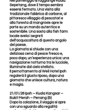
Nel pomeriggio si raggiunge Kuala
Sepetang, dove il tempo sembra
essersi fermato. Una visita alla
tradizionale fabbrica di carbone, al
pittoresco villaggio di pescatori e
alla foresta di mangrovie apre le
porte su un mondo autentico e
sostenibile. Una sosta alla fish farm
locale svela i segreti
dell'acquacoltura di questo angolo
del paese.
La giornata si chiude con una
deliziosa cena di pesce fresco e,
poco dopo, un’esperienza unica: una
navigazione notturna tra le lucciole,
illuminate dal cielo stellato.
Il pernottamento al Weil Hotel Ipoh
regalerà il giusto riposo, dopo una
giornata che unisce cultura, natura
e magia.
21/01/26 Ipoh – Kuala Kangsar –
Bukit Merah – Penang (B)
Dopo la colazione, il viaggio si apre
con uno sguardo alla regalità