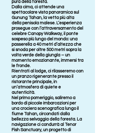
pura della foresta.
Dalla cima, ci attende una
spettacolare vista panoramica sul
Gunung Tahan, la vetta più alta
della penisola malese. L’esperienza
prosegue con l’attraversamento del
celebre Canopy Walkway, il ponte
sospeso più lungo del mondo: una
passerella a 40 metri d’altezza che
si snoda per oltre 500 metri sopra la
volta verde della giungla – un
momento emozionante, immersi tra
le fronde.
Rientrati al lodge, ci rilasseremo con
un pranzo rigenerante presso il
ristorante principale, in
un’atmosfera di quiete e
autenticità.
Nel primo pomeriggio, saliremo a
bordo di piccole imbarcazioni per
una crociera scenografica lungo il
fiume Tahan, circondati dalla
bellezza selvaggia della foresta. La
navigazione ci condurrà al Tenor
Fish Sanctuary, un progetto di