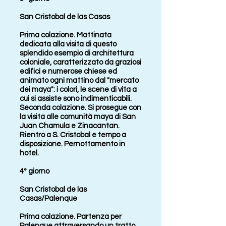
San Cristobal de las Casas
Prima colazione. Mattinata
dedicata alla visita di questo
splendido esempio di architettura
coloniale, caratterizzato da graziosi
edifici e numerose chiese ed
animato ogni mattino dal "mercato
dei maya": i colori, le scene di vita a
cui si assiste sono indimenticabili.
Seconda colazione. Si prosegue con
la visita alle comunità maya di San
Juan Chamula e Zinacantan.
Rientro a S. Cristobal e tempo a
disposizione. Pernottamento in
hotel.
4° giorno
San Cristobal de las
Casas/Palenque
Prima colazione. Partenza per
Palenque attraversando un tratto