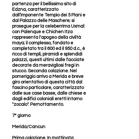
partenza per il bellissimo sito di
Edzna, caratterizzato
dall’imponente Tempio dei 5 Piani e
dal Palazzo delle Maschere; si
prosegue per la celeberrima Uxmal:
con Palenque e Chichen Itza
rappresenta l'apogeo della civiltà
maya; il complesso, fondato e
completato tra il 600 ed il 950 d.c., è
ricco di templi, piramidi e splendidi
palazzi, questi ultimi dalle facciate
decorate da meravigliosi fregi in
stucco. Seconda colazione. Nel
pomeriggio arrivo a Merida e breve
giro orientativo di questa città dal
fascino particolare, caratterizzato
dalle sue case basse, dalle chiese e
dagli edifici coloniali eretti intorno
"zocalo". Pernottamento.
7° giorno
Merida/Cancun
Prima colazione. In mattinata