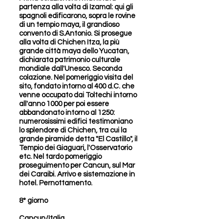
partenza alla volta di Izamal: qui gli
spagnoli edificarono, sopra le rovine
di un tempio maya, il grandioso
convento di S.Antonio. Si prosegue
alla volta di Chichen Itza, la più
grande città maya dello Yucatan,
dichiarata patrimonio culturale
mondiale dall'Unesco. Seconda
colazione. Nel pomeriggio visita del
sito, fondato intorno al 400 d.C. che
venne occupato dai Toltechi intorno
all'anno 1000 per poi essere
abbandonato intorno al 1250:
numerosissimi edifici testimoniano
lo splendore di Chichen, tra cui la
grande piramide detta "El Castillo", il
Tempio dei Giaguari, l'Osservatorio
etc. Nel tardo pomeriggio
proseguimento per Cancun, sul Mar
dei Caraibi. Arrivo e sistemazione in
hotel. Pernottamento.
8° giorno
Cancun/Italia