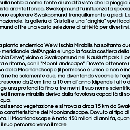
la nebbia come fonte di umidità visto che la pioggia è
vista architettonico, Swakopmund fu influenzata specia
ssono esplorare Swakopmund tranquillamente a piedi. Le 
ionale, la galleria di Cristalli e una "cinghia" spettaco
und offre una vasta selezione di attività per divertirsi
pianta endemica Welwitschia Mirabilis ha soltanto due f
meridionale dell’Angola e lungo la fascia costiera della 
schia Drive", vicino a Swakopmund nel Naukluft park. Il
ata e ritorno, con il "MoonLandscape". Dovete ottenere 
rso della Moonlandscape (il permesso è unico e non è in
altà ne ha solamente due, ma diventando vecchie le fogl
escono da 2 cm fino a 10 cm all’anno (dipende tutto da
nge una profondità fino a tre metri. Il suo nome scienti
 ed il nome mirabilis deriva dalla favolosa capacità di 
qua.
si senza vegetazione e si trova a circa 15 km da Swa
o caratteristiche del Moonlandscape. Dovuto al tipo di 
eta. Il Moonlandscape è nato 450 milioni di anni fa, qua
 il suo percorso verso il mare.