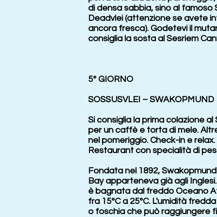
di densa sabbia, sino al famoso S
Deadvlei (attenzione se avete in
ancora fresca). Godetevi il mutar
consiglia la sosta al Sesriem Can
5° GIORNO
SOSSUSVLEI – SWAKOPMUND
Si consiglia la prima colazione a
per un caffè e torta di mele. Al
nel pomeriggio. Check-in e relax
Restaurant con specialità di pesc
Fondata nel 1892, Swakopmund è s
Bay apparteneva già agli Ingles
è bagnata dal freddo Oceano A
fra 15°C a 25°C. L'umidità fredd
o foschia che può raggiungere fin