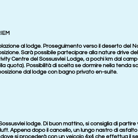
RIEM
olazione al lodge. Proseguimento verso il deserto del Na
izione. Sarà possibile partecipare alla nature drive del
vity Centre del Sossusvlei Lodge, a pochi km dal camp-si
a quota). Possibilità di scelta se dormire nella tenda so
sizione dal lodge con bagno privato en-suite.
 Sossusvlei lodge. Di buon mattino, si consiglia di partir
ft. Appena dopo il cancello, un lungo nastro di asfalto d
dove si procederà con un veicolo 4x4 che effettua il serv