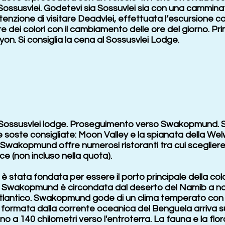
ossusvlei. Godetevi sia Sossuvlei sia con una camminata
tenzione di visitare Deadvlei, effettuata l’escursione 
e dei colori con il cambiamento delle ore del giorno. Prim
yon. Si consiglia la cena al Sossusvlei Lodge.
l Sossusvlei lodge. Proseguimento verso Swakopmund. Si 
tre soste consigliate: Moon Valley e la spianata della W
. Swakopmund offre numerosi ristoranti tra cui scegliere
e (non incluso nella quota).
tata fondata per essere il porto principale della col
i. Swakopmund è circondata dal deserto del Namib a no
tlantico. Swakopmund gode di un clima temperato con
a formata dalla corrente oceanica del Benguela arriva s
o a 140 chilometri verso l'entroterra. La fauna e la flor