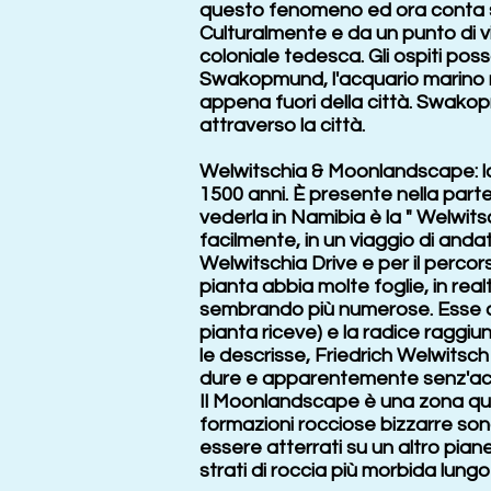
questo fenomeno ed ora conta sul
Culturalmente e da un punto di 
coloniale tedesca. Gli ospiti po
Swakopmund, l'acquario marino naz
appena fuori della città. Swakopm
attraverso la città.
Welwitschia & Moonlandscape: la 
1500 anni. È presente nella parte 
vederla in Namibia è la " Welwit
facilmente, in un viaggio di and
Welwitschia Drive e per il perco
pianta abbia molte foglie, in re
sembrando più numerose. Esse cr
pianta riceve) e la radice raggiu
le descrisse, Friedrich Welwitsch
dure e apparentemente senz'ac
Il Moonlandscape è una zona qua
formazioni rocciose bizzarre son
essere atterrati su un altro pian
strati di roccia più morbida lungo