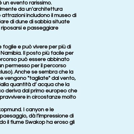
 un evento rarissimo.
lmente da un’architettura
attrazioni includono il museo di
lare di dune di sabbia situate
, riposarsi e passeggiare
oglie e può vivere per più di
Namibia. Il posto più facile per
 percorso può essere abbinato
un permesso per il percorso
cluso). Anche se sembra che la
ie vengono "tagliate" dal vento,
lla quantità d’ acqua che la
fico deriva dal primo europeo che
sopravvivere in circostanze molto
kopmund. I canyon e le
paesaggio, dà l’impressione di
ndo il fiume Swakop ha eroso gli