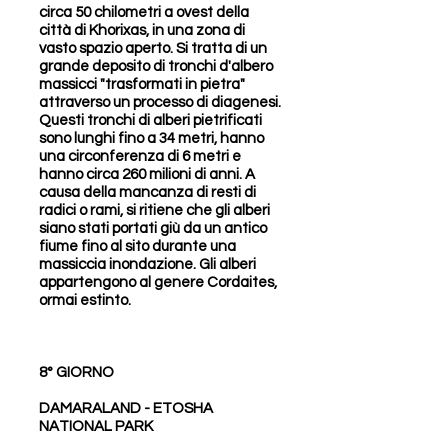
circa 50 chilometri a ovest della
città di Khorixas, in una zona di
vasto spazio aperto. Si tratta di un
grande deposito di tronchi d'albero
massicci "trasformati in pietra"
attraverso un processo di diagenesi.
Questi tronchi di alberi pietrificati
sono lunghi fino a 34 metri, hanno
una circonferenza di 6 metri e
hanno circa 260 milioni di anni. A
causa della mancanza di resti di
radici o rami, si ritiene che gli alberi
siano stati portati giù da un antico
fiume fino al sito durante una
massiccia inondazione. Gli alberi
appartengono al genere Cordaites,
ormai estinto.
8° GIORNO
DAMARALAND - ETOSHA
NATIONAL PARK