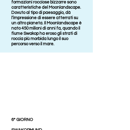
formazioni rocciose bizzarre sono
caratteristiche del Moonlandscape.
Dovuto al tipo di paesaggio, dà
l’impressione di essere atterrati su
un altro pianeta. Il Moonlandscape è
nato 450 milioni di anni fa, quando il
fiume Swakop ha eroso gli strati di
roccia più morbida lungo il suo
percorso verso il mare.
6° GIORNO