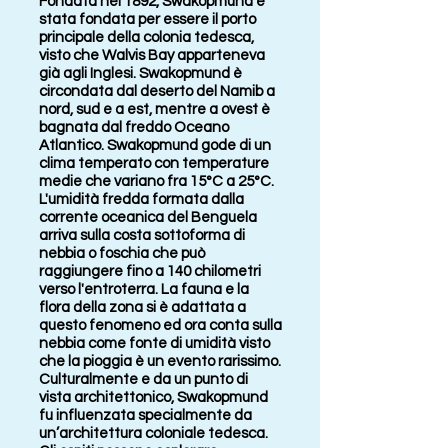
Fondata nel 1892, Swakopmund è
stata fondata per essere il porto
principale della colonia tedesca,
visto che Walvis Bay apparteneva
già agli Inglesi. Swakopmund è
circondata dal deserto del Namib a
nord, sud e a est, mentre a ovest è
bagnata dal freddo Oceano
Atlantico. Swakopmund gode di un
clima temperato con temperature
medie che variano fra 15°C a 25°C.
L'umidità fredda formata dalla
corrente oceanica del Benguela
arriva sulla costa sottoforma di
nebbia o foschia che può
raggiungere fino a 140 chilometri
verso l'entroterra. La fauna e la
flora della zona si è adattata a
questo fenomeno ed ora conta sulla
nebbia come fonte di umidità visto
che la pioggia è un evento rarissimo.
Culturalmente e da un punto di
vista architettonico, Swakopmund
fu influenzata specialmente da
un’architettura coloniale tedesca.