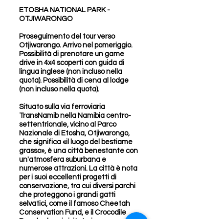
ETOSHA NATIONAL PARK -
OTJIWARONGO
Proseguimento del tour verso
Otjiwarongo. Arrivo nel pomeriggio.
Possibilità di prenotare un game
drive in 4x4 scoperti con guida di
lingua inglese (non incluso nella
quota). Possibilità di cena al lodge
(non incluso nella quota).
Situato sulla via ferroviaria
TransNamib nella Namibia centro-
settentrionale, vicino al Parco
Nazionale di Etosha, Otjiwarongo,
che significa «il luogo del bestiame
grasso», è una città benestante con
un'atmosfera suburbana e
numerose attrazioni. La città è nota
per i suoi eccellenti progetti di
conservazione, tra cui diversi parchi
che proteggono i grandi gatti
selvatici, come il famoso Cheetah
Conservation Fund, e il Crocodile