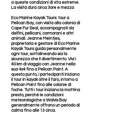
a queste condizioni di vita estreme.
La visita dura circa 3ore e mezza
Eco Marine Kayak Tours: tour a
Pelican Bay, con visita alla colonia di
Cape Fur Seal, accompagnati da
delfini, pellicani, cormorani e altri
animali. Jeanne Meintjes,
proprietaria e gestore di Eco Marine
Kayak Tours guida personalmente
ogni tour, sottolineando sia la
sicurezza che il divertimento. Vivi i
40 km di viaggio con Jeanne nella
sua 4x4 fino a Pelican Point. A
questo punto, i partecipanti iniziano
il tour in kayak oltre il faro, intorno a
Pelican Point fino alle colonie di
foche. Tutti i tour iniziano la mattina
presto, perché le condizioni
meteorologiche a Walvis Bay
generalmente offrono un periodo di
calma fino alle 13 circa.