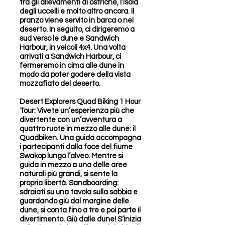
tra gli allevamenti di ostriche, l’isola
degli uccelli e molto altro ancora. Il
pranzo viene servito in barca o nel
deserto. In seguito, ci dirigeremo a
sud verso le dune e Sandwich
Harbour, in veicoli 4x4. Una volta
arrivati a Sandwich Harbour, ci
fermeremo in cima alle dune in
modo da poter godere della vista
mozzafiato del deserto.
Desert Explorers Quad Biking 1 Hour
Tour: Vivete un’esperienza più che
divertente con un’avventura a
quattro ruote in mezzo alle dune: il
Quadbiken. Una guida accompagna
i partecipanti dalla foce del fiume
Swakop lungo l’alveo. Mentre si
guida in mezzo a una delle aree
naturali più grandi, si sente la
propria libertà. Sandboarding:
sdraiati su una tavola sulla sabbia e
guardando giù dal margine delle
dune, si conta fino a tre e poi parte il
divertimento. Giù dalle dune! S’inizia