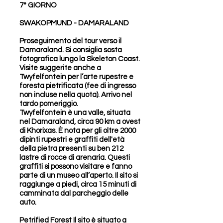
7° GIORNO
SWAKOPMUND - DAMARALAND
Proseguimento del tour verso il
Damaraland. Si consiglia sosta
fotografica lungo la Skeleton Coast.
Visite suggerite anche a
Twyfelfontein per l’arte rupestre e
foresta pietrificata (fee di ingresso
non incluse nella quota). Arrivo nel
tardo pomeriggio.
Twyfelfontein è una valle, situata
nel Damaraland, circa 90 km a ovest
di Khorixas. È nota per gli oltre 2000
dipinti rupestri e graffiti dell'età
della pietra presenti su ben 212
lastre di rocce di arenaria. Questi
graffiti si possono visitare e fanno
parte di un museo all’aperto. Il sito si
raggiunge a piedi, circa 15 minuti di
camminata dal parcheggio delle
auto.
Petrified Forest Il sito è situato a