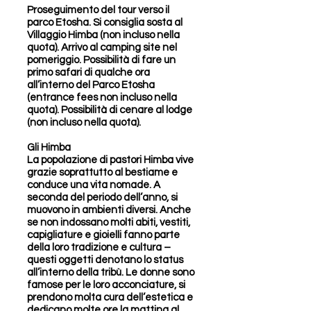
Proseguimento del tour verso il
parco Etosha. Si consiglia sosta al
Villaggio Himba (non incluso nella
quota). Arrivo al camping site nel
pomeriggio. Possibilità di fare un
primo safari di qualche ora
all’interno del Parco Etosha
(entrance fees non incluso nella
quota). Possibilità di cenare al lodge
(non incluso nella quota).
Gli Himba
La popolazione di pastori Himba vive
grazie soprattutto al bestiame e
conduce una vita nomade. A
seconda del periodo dell’anno, si
muovono in ambienti diversi. Anche
se non indossano molti abiti, vestiti,
capigliature e gioielli fanno parte
della loro tradizione e cultura –
questi oggetti denotano lo status
all’interno della tribù. Le donne sono
famose per le loro acconciature, si
prendono molta cura dell’estetica e
dedicano molte ore la mattina al