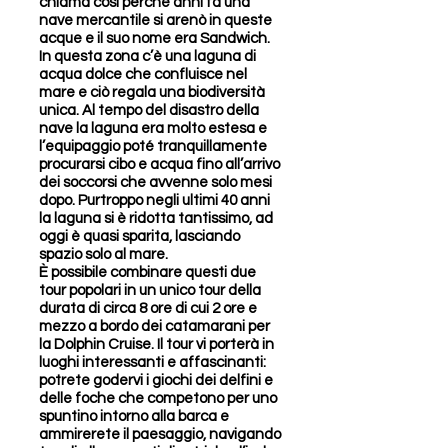
chiama così perché anni fa una
nave mercantile si arenò in queste
acque e il suo nome era Sandwich.
In questa zona c’è una laguna di
acqua dolce che confluisce nel
mare e ciò regala una biodiversità
unica. Al tempo del disastro della
nave la laguna era molto estesa e
l’equipaggio poté tranquillamente
procurarsi cibo e acqua fino all’arrivo
dei soccorsi che avvenne solo mesi
dopo. Purtroppo negli ultimi 40 anni
la laguna si è ridotta tantissimo, ad
oggi è quasi sparita, lasciando
spazio solo al mare.
È possibile combinare questi due
tour popolari in un unico tour della
durata di circa 8 ore di cui 2 ore e
mezzo a bordo dei catamarani per
la Dolphin Cruise. Il tour vi porterà in
luoghi interessanti e affascinanti:
potrete godervi i giochi dei delfini e
delle foche che competono per uno
spuntino intorno alla barca e
ammirerete il paesaggio, navigando