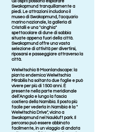
Gli ospiti possono esplorare
Swakopmund tranquillamente a
piedi. Le attrazioni includono il
museo di Swakopmund, l'acquario
marino nazionale, la galleria di
Cristalli e una "cinghia"
spettacolare di dune di sabbia
situate appena fuori della città.
Swakopmund offre una vasta
selezione di attività per divertirsi,
riposarsi e passeggiare attraverso la
città.
Welwitschia & Moonlandscape: la
pianta endemica Welwitschia
Mirabilis ha soltanto due foglie e può
vivere per più di 1500 anni. È
presente nella parte meridionale
dell’Angola e lungo la fascia
costiera della Namibia. Il posto più
facile per vederla in Namibia è la "
Welwitschia Drive", vicino a
Swakopmund nel Naukluft park. Il
percorso può essere abbinato
facilmente, in un viaggio di andata