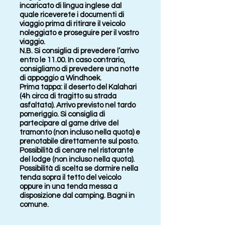
incaricato di lingua inglese dal
quale riceverete i documenti di
viaggio prima di ritirare il veicolo
noleggiato e proseguire per il vostro
viaggio.
N.B. Si consiglia di prevedere l’arrivo
entro le 11.00. In caso contrario,
consigliamo di prevedere una notte
di appoggio a Windhoek.
Prima tappa: il deserto del Kalahari
(4h circa di tragitto su strada
asfaltata). Arrivo previsto nel tardo
pomeriggio. Si consiglia di
partecipare al game drive del
tramonto (non incluso nella quota) e
prenotabile direttamente sul posto.
Possibilità di cenare nel ristorante
del lodge (non incluso nella quota).
Possibilità di scelta se dormire nella
tenda sopra il tetto del veicolo
oppure in una tenda messa a
disposizione dal camping. Bagni in
comune.