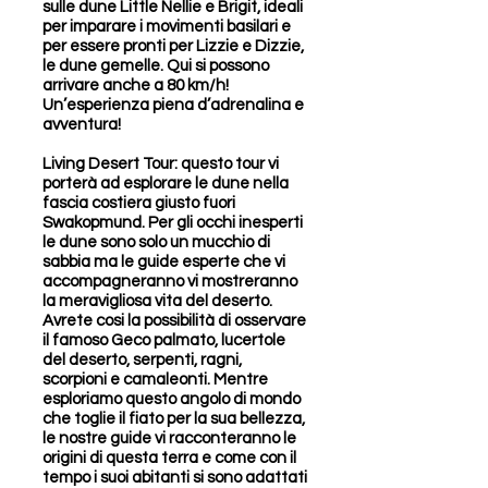
sulle dune Little Nellie e Brigit, ideali
per imparare i movimenti basilari e
per essere pronti per Lizzie e Dizzie,
le dune gemelle. Qui si possono
arrivare anche a 80 km/h!
Un’esperienza piena d’adrenalina e
avventura!
Living Desert Tour: questo tour vi
porterà ad esplorare le dune nella
fascia costiera giusto fuori
Swakopmund. Per gli occhi inesperti
le dune sono solo un mucchio di
sabbia ma le guide esperte che vi
accompagneranno vi mostreranno
la meravigliosa vita del deserto.
Avrete cosi la possibilità di osservare
il famoso Geco palmato, lucertole
del deserto, serpenti, ragni,
scorpioni e camaleonti. Mentre
esploriamo questo angolo di mondo
che toglie il fiato per la sua bellezza,
le nostre guide vi racconteranno le
origini di questa terra e come con il
tempo i suoi abitanti si sono adattati