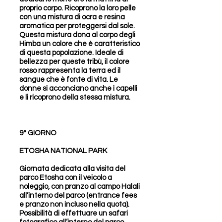
proprio corpo. Ricoprono la loro pelle
con una mistura di ocra e resina
aromatica per proteggersi dal sole.
Questa mistura dona al corpo degli
Himba un colore che è caratteristico
di questa popolazione. Ideale di
bellezza per queste tribù, il colore
rosso rappresenta la terra ed il
sangue che è fonte di vita. Le
donne si acconciano anche i capelli
e li ricoprono della stessa mistura.
9° GIORNO
ETOSHA NATIONAL PARK
Giornata dedicata alla visita del
parco Etosha con il veicolo a
noleggio, con pranzo al campo Halali
all’interno del parco (entrance fees
e pranzo non incluso nella quota).
Possibilità di effettuare un safari