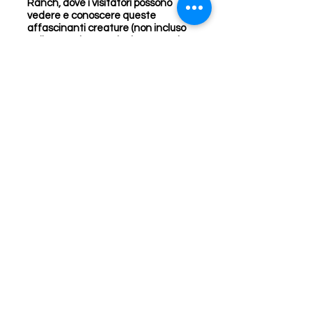
Ranch, dove i visitatori possono
vedere e conoscere queste
affascinanti creature (non incluso
nella quota). Escursioni, passeggiate
guidate nella natura e safari sono
attività popolari (non incluse nella
quota). Il vivace e tradizionale
mercato artigianale aggiunge
fascino.
Game Drive in veicolo 4x4 (non
incluso nella quota): i Game Drive
offrono un'opportunità unica per
osservare, incontrare e ammirare la
grande varietà di specie che
vagano nella Riserva di Okonjati. In
nessun altro luogo in Namibia
vedrete una tale diversità di
animali, che vanno dagli uccelli alle
rare antilopi Roan e Sable, elefanti,
rinoceronte bianchi e neri, giraffe,
zebre e molti altri.