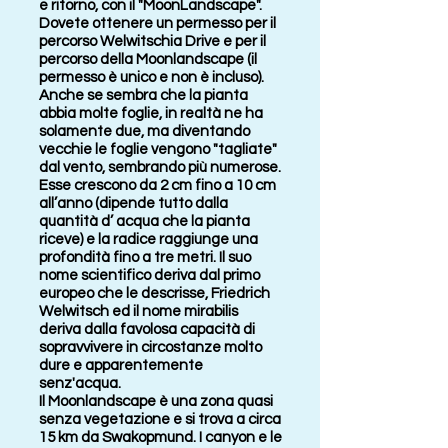
e ritorno, con il "MoonLandscape".
Dovete ottenere un permesso per il
percorso Welwitschia Drive e per il
percorso della Moonlandscape (il
permesso è unico e non è incluso).
Anche se sembra che la pianta
abbia molte foglie, in realtà ne ha
solamente due, ma diventando
vecchie le foglie vengono "tagliate"
dal vento, sembrando più numerose.
Esse crescono da 2 cm fino a 10 cm
all’anno (dipende tutto dalla
quantità d’ acqua che la pianta
riceve) e la radice raggiunge una
profondità fino a tre metri. Il suo
nome scientifico deriva dal primo
europeo che le descrisse, Friedrich
Welwitsch ed il nome mirabilis
deriva dalla favolosa capacità di
sopravvivere in circostanze molto
dure e apparentemente
senz'acqua.
Il Moonlandscape è una zona quasi
senza vegetazione e si trova a circa
15 km da Swakopmund. I canyon e le