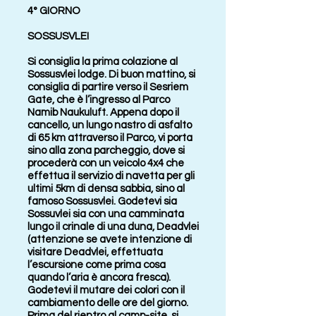
4° GIORNO
SOSSUSVLEI
Si consiglia la prima colazione al
Sossusvlei lodge. Di buon mattino, si
consiglia di partire verso il Sesriem
Gate, che è l’ingresso al Parco
Namib Naukuluft. Appena dopo il
cancello, un lungo nastro di asfalto
di 65 km attraverso il Parco, vi porta
sino alla zona parcheggio, dove si
procederà con un veicolo 4x4 che
effettua il servizio di navetta per gli
ultimi 5km di densa sabbia, sino al
famoso Sossusvlei. Godetevi sia
Sossuvlei sia con una camminata
lungo il crinale di una duna, Deadvlei
(attenzione se avete intenzione di
visitare Deadvlei, effettuata
l’escursione come prima cosa
quando l’aria è ancora fresca).
Godetevi il mutare dei colori con il
cambiamento delle ore del giorno.
Prima del rientro al camp-site, si