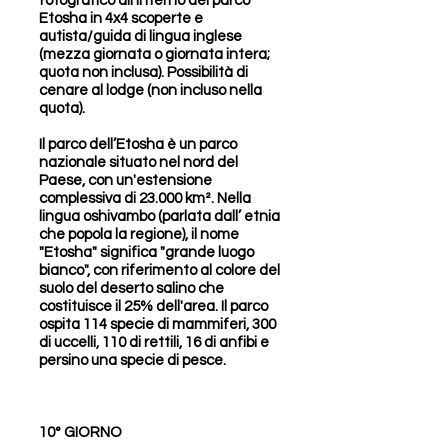
fotografico all’interno del parco
Etosha in 4x4 scoperte e
autista/guida di lingua inglese
(mezza giornata o giornata intera;
quota non inclusa). Possibilità di
cenare al lodge (non incluso nella
quota).
Il parco dell’Etosha è un parco
nazionale situato nel nord del
Paese, con un'estensione
complessiva di 23.000 km². Nella
lingua oshivambo (parlata dall’ etnia
che popola la regione), il nome
"Etosha" significa "grande luogo
bianco", con riferimento al colore del
suolo del deserto salino che
costituisce il 25% dell'area. Il parco
ospita 114 specie di mammiferi, 300
di uccelli, 110 di rettili, 16 di anfibi e
persino una specie di pesce.
10° GIORNO