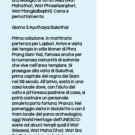
archeologici di tutta l'Asia (Wat
Mahathat, Wat Phrasrisanphet,
Wat Mongkolbophit). Cena e
pernottamento.
Giorno 5 Ayuthaya/Sukothai
Prima colazione. In mattinata
partenza per Lopburi. Arrivo e visita
del tempio in stile khmer di Phra
Prang Sam Yod, famosa anche per
la numerosa comunità di scimmie
che vive nell’area templare. Si
prosegue alla volta di Sukothai,
prima capitale del regno del Siam
nel XIII secolo. All’arrivo, sosta in una
casa locale dove, con l’aiuto del
colto e pittoresco padrone di casa, si
potrà costruire un personale
amuleto porta fortuna. Pranzo. Nel
pomeriggio visita in bicicletta o con il
tram locale del parco archeologico,
oggi World Heritage dell’UNESCO:
soste ad alcuni templi quali il Wat
Srisawai, Wat Maha Dhat, Wat Sra