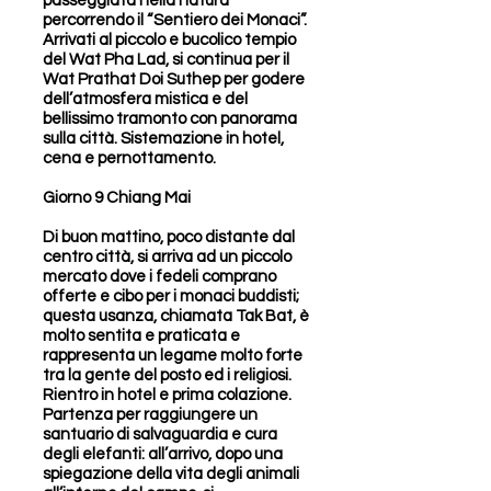
passeggiata nella natura
percorrendo il “Sentiero dei Monaci”.
Arrivati al piccolo e bucolico tempio
del Wat Pha Lad, si continua per il
Wat Prathat Doi Suthep per godere
dell’atmosfera mistica e del
bellissimo tramonto con panorama
sulla città. Sistemazione in hotel,
cena e pernottamento.
Giorno 9 Chiang Mai
Di buon mattino, poco distante dal
centro città, si arriva ad un piccolo
mercato dove i fedeli comprano
offerte e cibo per i monaci buddisti;
questa usanza, chiamata Tak Bat, è
molto sentita e praticata e
rappresenta un legame molto forte
tra la gente del posto ed i religiosi.
Rientro in hotel e prima colazione.
Partenza per raggiungere un
santuario di salvaguardia e cura
degli elefanti: all’arrivo, dopo una
spiegazione della vita degli animali