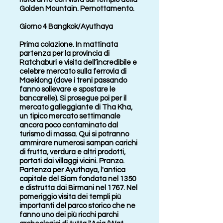
Golden Mountain. Pernottamento.
Giorno 4 Bangkok/Ayuthaya
Prima colazione. In mattinata
partenza per la provincia di
Ratchaburi e visita dell’incredibile e
celebre mercato sulla ferrovia di
Maeklong (dove i treni passando
fanno sollevare e spostare le
bancarelle). Si prosegue poi per il
mercato galleggiante di Tha Kha,
un tipico mercato settimanale
ancora poco contaminato dal
turismo di massa. Qui si potranno
ammirare numerosi sampan carichi
di frutta, verdura e altri prodotti,
portati dai villaggi vicini. Pranzo.
Partenza per Ayuthaya, l'antica
capitale del Siam fondata nel 1350
e distrutta dai Birmani nel 1767. Nel
pomeriggio visita dei templi più
importanti del parco storico che ne
fanno uno dei più ricchi parchi