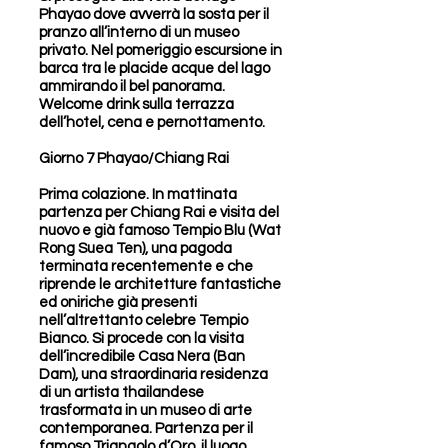
Phayao dove avverrà la sosta per il
pranzo all’interno di un museo
privato. Nel pomeriggio escursione in
barca tra le placide acque del lago
ammirando il bel panorama.
Welcome drink sulla terrazza
dell’hotel, cena e pernottamento.
Giorno 7 Phayao/Chiang Rai
Prima colazione. In mattinata
partenza per Chiang Rai e visita del
nuovo e già famoso Tempio Blu (Wat
Rong Suea Ten), una pagoda
terminata recentemente e che
riprende le architetture fantastiche
ed oniriche già presenti
nell’altrettanto celebre Tempio
Bianco. Si procede con la visita
dell’incredibile Casa Nera (Ban
Dam), una straordinaria residenza
di un artista thailandese
trasformata in un museo di arte
contemporanea. Partenza per il
famoso Triangolo d’Oro, il luogo