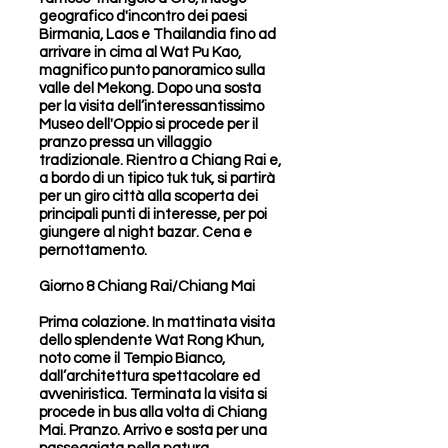
geografico d'incontro dei paesi
Birmania, Laos e Thailandia fino ad
arrivare in cima al Wat Pu Kao,
magnifico punto panoramico sulla
valle del Mekong. Dopo una sosta
per la visita dell’interessantissimo
Museo dell'Oppio si procede per il
pranzo pressa un villaggio
tradizionale. Rientro a Chiang Rai e,
a bordo di un tipico tuk tuk, si partirà
per un giro città alla scoperta dei
principali punti di interesse, per poi
giungere al night bazar. Cena e
pernottamento.
Giorno 8 Chiang Rai/Chiang Mai
Prima colazione. In mattinata visita
dello splendente Wat Rong Khun,
noto come il Tempio Bianco,
dall’architettura spettacolare ed
avveniristica. Terminata la visita si
procede in bus alla volta di Chiang
Mai. Pranzo. Arrivo e sosta per una