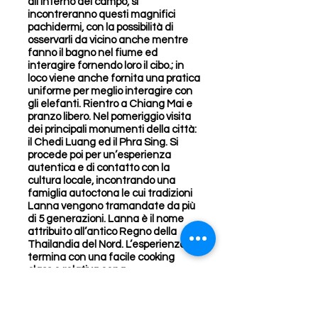
all’interno del campo, si
incontreranno questi magnifici
pachidermi, con la possibilità di
osservarli da vicino anche mentre
fanno il bagno nel fiume ed
interagire fornendo loro il cibo.; in
loco viene anche fornita una pratica
uniforme per meglio interagire con
gli elefanti. Rientro a Chiang Mai e
pranzo libero. Nel pomeriggio visita
dei principali monumenti della città:
il Chedi Luang ed il Phra Sing. Si
procede poi per un’esperienza
autentica e di contatto con la
cultura locale, incontrando una
famiglia autoctona le cui tradizioni
Lanna vengono tramandate da più
di 5 generazioni. Lanna è il nome
attribuito all’antico Regno della
Thailandia del Nord. L’esperienza
termina con una facile cooking
class e relativa cena.
Pernottamento.
Giorno 10 Chiang Mai/Bangkok