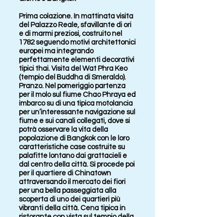
Prima colazione. In mattinata visita
del Palazzo Reale, sfavillante di ori
e di marmi preziosi, costruito nel
1782 seguendo motivi architettonici
europei ma integrando
perfettamente elementi decorativi
tipici thai. Visita del Wat Phra Keo
(tempio del Buddha di Smeraldo).
Pranzo. Nel pomeriggio partenza
per il molo sul fiume Chao Phraya ed
imbarco su di una tipica motolancia
per un’interessante navigazione sul
fiume e sui canali collegati, dove si
potrà osservare la vita della
popolazione di Bangkok con le loro
caratteristiche case costruite su
palafitte lontano dai grattacieli e
dal centro della città. Si procede poi
per il quartiere di Chinatown
attraversando il mercato dei fiori
per una bella passeggiata alla
scoperta di uno dei quartieri più
vibranti della città. Cena tipica in
ristorante con vista sul tempio della